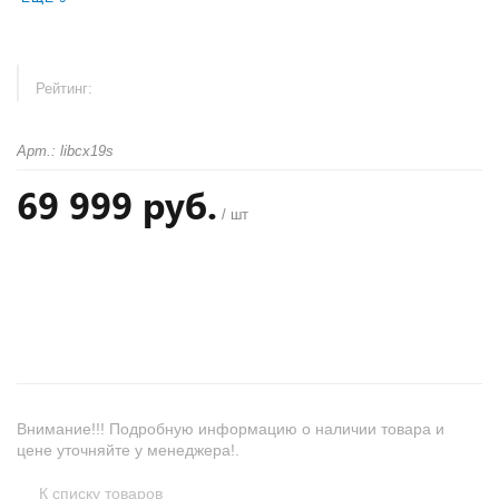
Рейтинг:
Арт.: libcx19s
69 999 руб.
/ шт
+
−
Внимание!!! Подробную информацию о наличии товара и
цене уточняйте у менеджера!.
К списку товаров